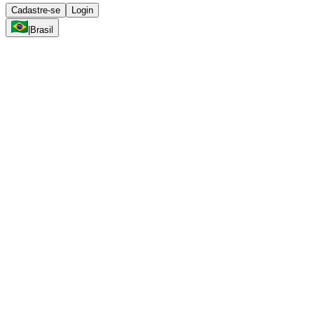
Cadastre-se
Login
|
Brasil