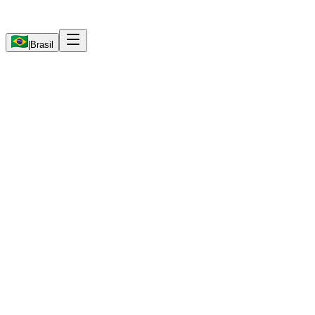
|
Brasil