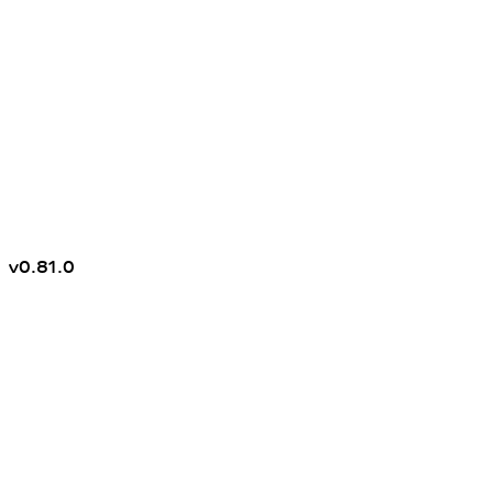
v
0.81.0